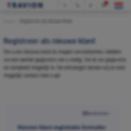
0
Home
|
Registreer als nieuwe klant
Registreer als nieuwe klant
Om u als nieuwe klant te mogen verwelkomen, hebben
we een aantal gegevens van u nodig. Vul al uw gegevens
zo compleet mogelijk in. Na ontvangst nemen wij zo snel
mogelijk contact met u op!