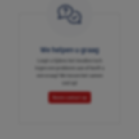
We helpen u graag
Loopt u tijdens het invullen toch
tegen een probleem aan of heeft u
een vraag? We lossen het samen
snel op!
Neem contact op