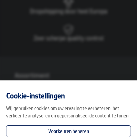
Dropshipping door heel Europa
Zeer scherpe quality control
Assortiment
Alle promo's
Breed assortiment
Cookie-instellingen
Shop
Onze merken van A t/m Z
Wij gebruiken cookies om uw ervaring te verbeteren, het
Productcondities
verkeer te analyseren en gepersonaliseerde content te tonen.
Voorkeuren beheren
Onze oplossingen