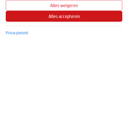
Alles weigeren
Diensten
e-Diensten
Alles accepteren
Logistieke diensten
Technische diensten
Privacybeleid
Login & Support
Login & Bestel
Word ook klant
Support
Support per merk
Retouraanvraag
Over Travion
Wie we zijn
Wat we doen
Werken bij