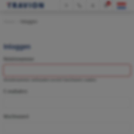
0
Home
|
Inloggen
Inloggen
Relatienummer
Relatienummer onthouden vereist functionele cookies
E-mailadres
Wachtwoord