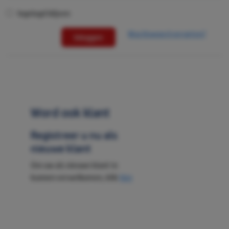
Ingelogd blijven
Wachtwoord vergeten?
Inloggen
Word ook klant
Registreer u nu als
nieuwe klant
Om uw als nieuwe klant te
kunnen verwelkomen, klik
hier