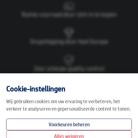
Ruime voorraad door slim in te kopen
Dropshipping door heel Europa
Zeer scherpe quality control
Cookie-instellingen
Wij gebruiken cookies om uw ervaring te verbeteren, het
Assortiment
verkeer te analyseren en gepersonaliseerde content te tonen.
Alle promo's
Breed assortiment
Voorkeuren beheren
Shop
Alles weigeren
Onze merken van A t/m Z